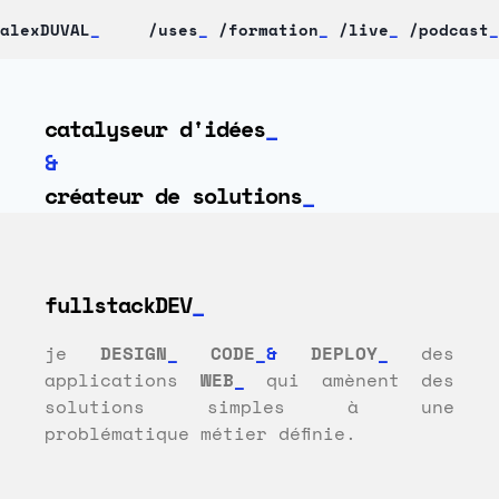
alexDUVAL
_
/uses
_
/formation
_
/live
_
/podcast
_
catalyseur d'idées
_
&
créateur de solutions
_
fullstackDEV
je
DESIGN
_
CODE
_&
DEPLOY
_
des
applications
WEB
_
qui amènent des
solutions simples à une
problématique métier définie.