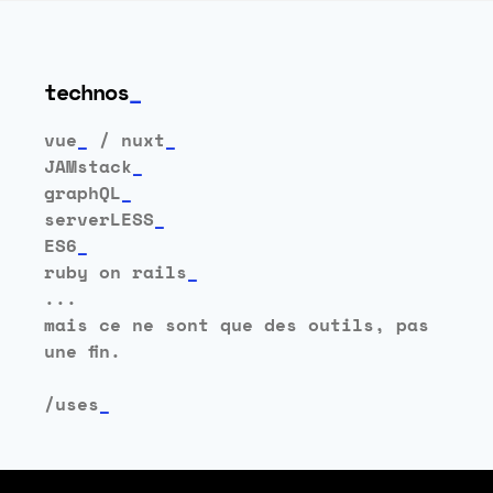
technos
vue
_
/ nuxt
_
JAMstack
_
graphQL
_
serverLESS
_
ES6
_
ruby on rails
_
...
mais ce ne sont que des outils, pas
une fin.
/uses
_